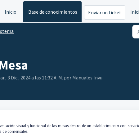
Inicio
Base de conocimientos
Inic
Enviar un ticket
istema
 Mesa
., 3 Dic., 2024 a las 11:32 A. M. por Manuales Invu
entación visual y funcional de las mesas dentro de un establecimiento con servici
ea de comensales.