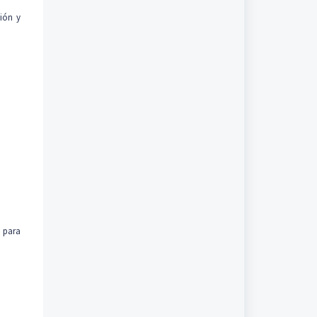
tión y
 para