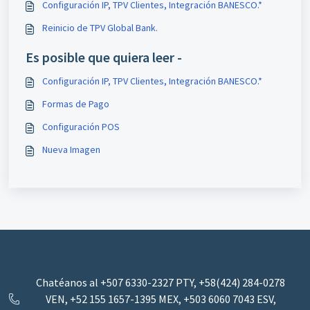
Configuración IP, TPV Clientes, Integración BANESCO.*
Reinicio de TPV Global Bank.
Es posible que quiera leer -
Configuración IP, TPV Clientes, Integración BANESCO.*
Formas de Pago
Configuración POS
Nueva Imagen
Chatéanos al +507 6330-2327 PTY, +58(424) 284-0278
VEN, +52 155 1657-1395 MEX, ‪+503 6060 7043‬ ESV,