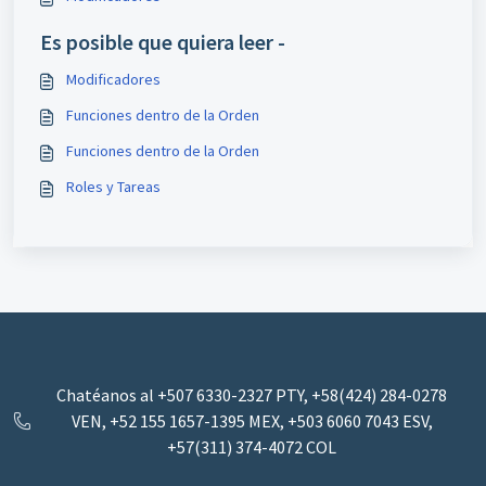
Es posible que quiera leer -
Modificadores
Funciones dentro de la Orden
Funciones dentro de la Orden
Roles y Tareas
Chatéanos al +507 6330-2327 PTY, +58(424) 284-0278
VEN, +52 155 1657-1395 MEX, ‪+503 6060 7043‬ ESV,
+57(311) 374-4072 COL